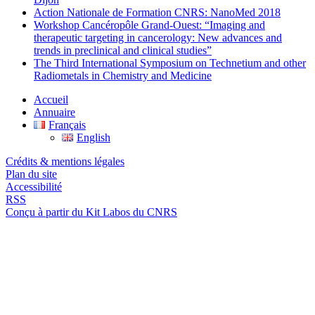
Action Nationale de Formation CNRS: NanoMed 2018
Workshop Cancéropôle Grand-Ouest: “Imaging and
therapeutic targeting in cancerology: New advances and
trends in preclinical and clinical studies”
The Third International Symposium on Technetium and other
Radiometals in Chemistry and Medicine
Accueil
Annuaire
Français
English
Crédits & mentions légales
Plan du site
Accessibilité
RSS
Conçu à partir du Kit Labos du CNRS