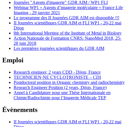
Journées "Agents d'imagerie" GDR AIM / WP1 FLI
Webinar WP1 « Agents d’imagerie moléculaire » France Life
Imaging - 29 janvier 2021
Le programme des II Journées GDR AIM est disponible !!!
II Journées scientifiques GDR AIM et FLI WP1 - 20-22 mai
Dijon
8th International Meeting of the Institute of Metal in Biology
Action Nationale de Formation CNRS: NanoMed 2018, 25-
28 juin 2018
Les premières journées scientifiques du GDR AIM
Emploi
Research engineer, 2 years CDD - Dijon, France
TECHNICIEN·NE CYCLOTRONISTE – CDI
Postdoctoral position in Organic chemistry and radiochemistry
Research Engineer Position (2 years, Dijon, France)
Appel à Candidature pour une Thèse Internationale en
Chimie/Radiochimie pour l’Imagerie Médicale TEP
Évènements
II Journées scientifiques GDR AIM et FLI WP1 - 20-22 mai
Dijon