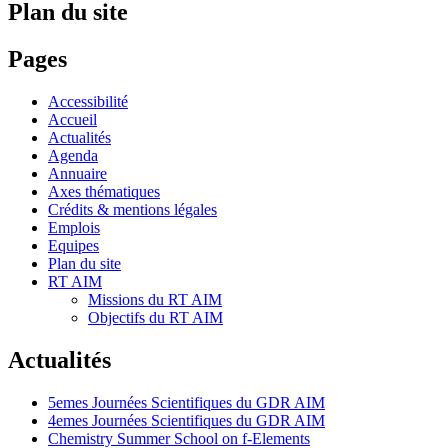
Plan du site
Pages
Accessibilité
Accueil
Actualités
Agenda
Annuaire
Axes thématiques
Crédits & mentions légales
Emplois
Equipes
Plan du site
RT AIM
Missions du RT AIM
Objectifs du RT AIM
Actualités
5emes Journées Scientifiques du GDR AIM
4emes Journées Scientifiques du GDR AIM
Chemistry Summer School on f-Elements