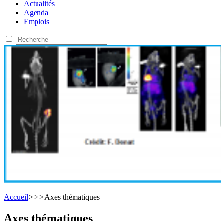
Actualités
Agenda
Emplois
Accueil
>
>
>
Axes thématiques
Axes thématiques