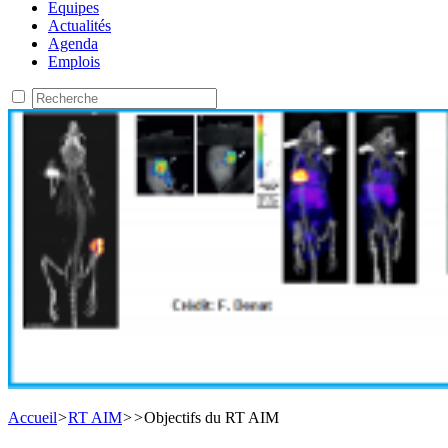
Equipes
Actualités
Agenda
Emplois
Accueil
>
RT AIM
>
>
Objectifs du RT AIM